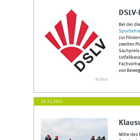
DSLV-F
Bei der di
Sportlehr
zur Förde
zweiten Pl
Sachpreis 
Unfallkass
Fachvortra
von Beweg
© DSLV
23.11.2021
Klaus
Mitte des 