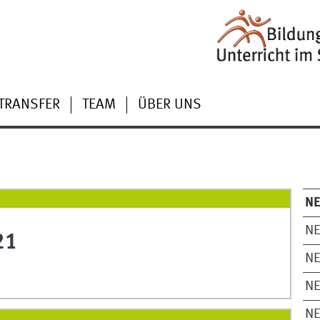
TRANSFER
TEAM
ÜBER UNS
NE
NE
21
NE
NE
NE