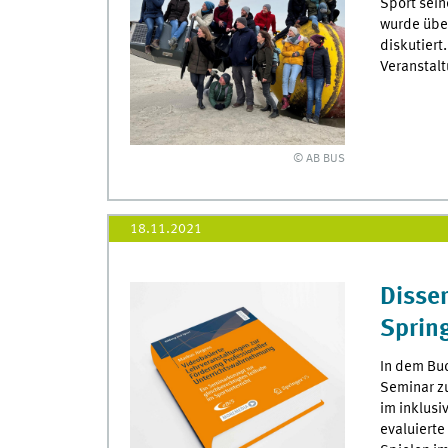
Sport sein
wurde über
diskutiert
Veranstalt
© AB BUS
18.11.2021
Disser
Spring
In dem Buc
Seminar z
im inklusi
evaluiert