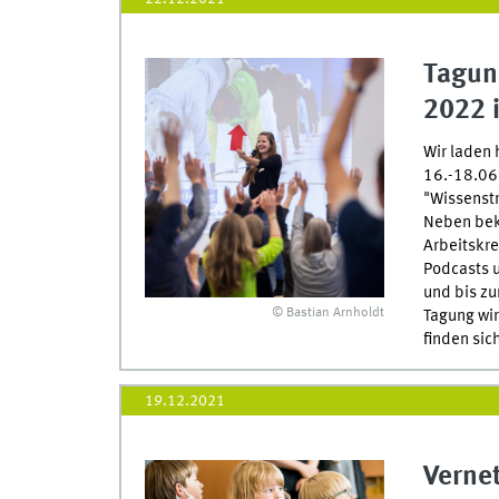
Tagun
2022 
Wir laden 
16.-18.06
"Wissenstr
Neben bek
Arbeitskre
Podcasts u
und bis z
© Bastian Arnholdt
Tagung wir
finden sic
19.12.2021
Verne