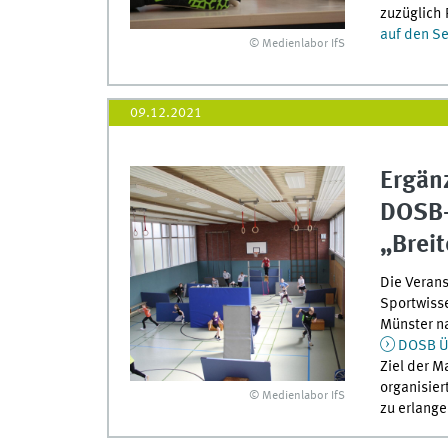
zuzüglich 
auf den Se
© Medienlabor IfS
09.12.2021
Ergän
DOSB-
„Breit
Die Verans
Sportwiss
Münster na
DOSB Üb
Ziel der M
organisier
© Medienlabor IfS
zu erlang