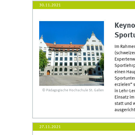
30.11.2021
Keyno
Sportu
Im Rahmen
(schweize
Expertenwo
Sportlehr
einen Haup
Sportunter
erzielen“ 
© Pädagogische Hochschule St. Gallen
in Lehr-Le
Einsatz im
statt und 
ausgericht
27.11.2021