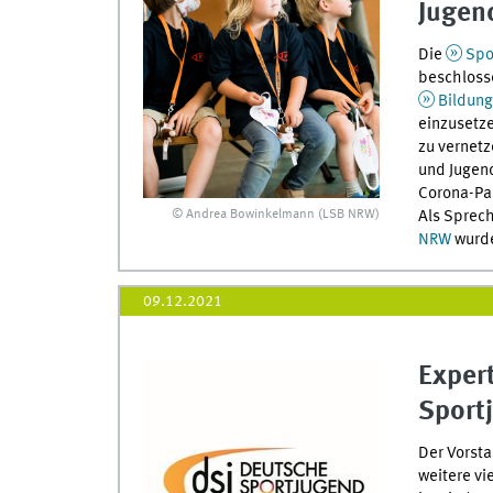
Jugen
Die
Spo
beschlosse
Bildung
einzusetze
zu vernetz
und Jugen
Corona-Pa
© Andrea Bowinkelmann (LSB NRW)
Als Sprec
NRW
wurde
09.12.2021
Exper
Sport
Der Vorst
weitere vi