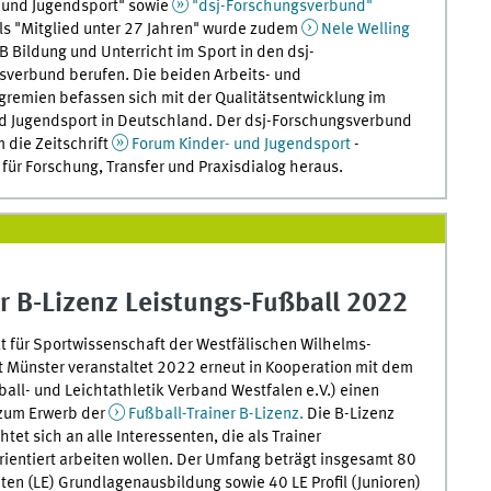
- und Jugendsport" sowie
"dsj-Forschungsverbund"
ls "Mitglied unter 27 Jahren" wurde zudem
Nele Welling
 Bildung und Unterricht im Sport in den dsj-
sverbund berufen. Die beiden Arbeits- und
remien befassen sich mit der Qualitätsentwicklung im
nd Jugendsport in Deutschland. Der dsj-Forschungsverbund
 die Zeitschrift
Forum Kinder- und Jugendsport
-
t für Forschung, Transfer und Praxisdialog heraus.
r B-Lizenz Leistungs-Fußball 2022
ut für Sportwissenschaft der Westfälischen Wilhelms-
t Münster veranstaltet 2022 erneut in Kooperation mit dem
all- und Leichtathletik Verband Westfalen e.V.) einen
zum Erwerb der
Fußball-Trainer B-Lizenz.
Die B-Lizenz
htet sich an alle Interessenten, die als Trainer
rientiert arbeiten wollen. Der Umfang beträgt insgesamt 80
ten (LE) Grundlagenausbildung sowie 40 LE Profil (Junioren)