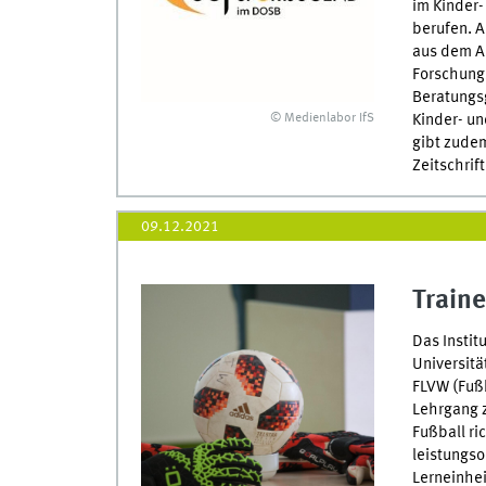
im Kinder
berufen. A
aus dem AB
Forschung
Beratungsg
© Medienlabor IfS
Kinder- u
gibt zudem
Zeitschrif
09.12.2021
Traine
Das Instit
Universitä
FLVW (Fußb
Lehrgang 
Fußball ric
leistungso
Lerneinhei