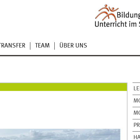
TRANSFER
TEAM
ÜBER UNS
L
M
M
PR
H