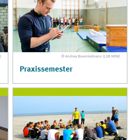
)
© Andrea Bowinkelmann (LSB NRW)
Praxissemester