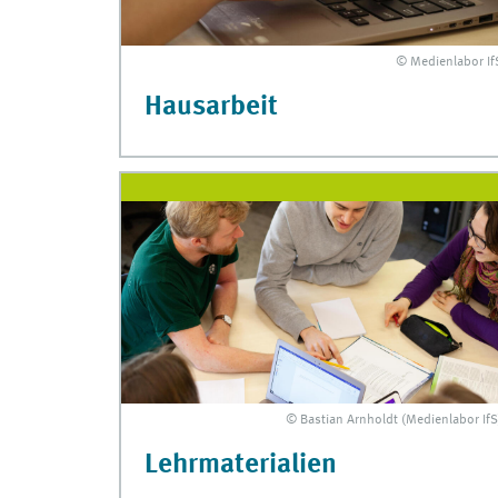
© Medienlabor If
Hausarbeit
© Bastian Arnholdt (Medienlabor IfS
Lehrmaterialien