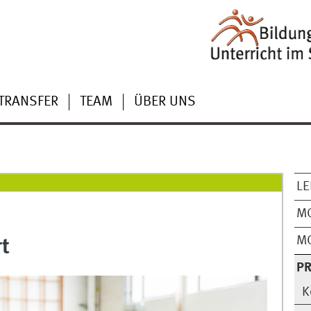
TRANSFER
TEAM
ÜBER UNS
L
M
M
t
P
K