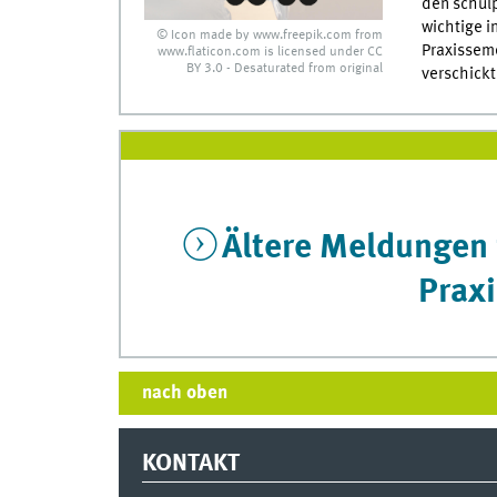
den schulp
wichtige i
© Icon made by www.freepik.com from
Praxisseme
www.flaticon.com is licensed under CC
BY 3.0 - Desaturated from original
verschickt
Ältere Meldungen 
Prax
nach oben
KONTAKT