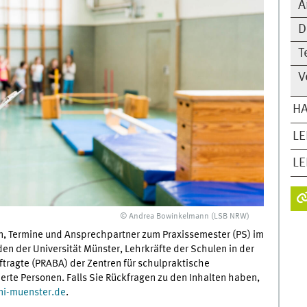
A
D
T
V
H
LE
LE
© Andrea Bowinkelmann (LSB NRW)
nen, Termine und Ansprechpartner zum Praxissemester (PS) im
den der Universität Münster, Lehrkräfte der Schulen in der
tragte (PRABA) der Zentren für schulpraktische
ierte Personen. Falls Sie Rückfragen zu den Inhalten haben,
ni-muenster.de
.