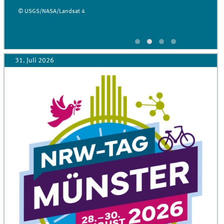
© USGS/NASA/Landsat 4
31. Juli 2026