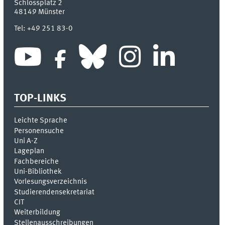
Schlossplatz 2
48149
Münster
Tel:
+49 251 83-0
TOP-LINKS
Leichte Sprache
Personensuche
Uni A-Z
Lageplan
Fachbereiche
Uni-Bi­bli­o­thek
Vor­le­sungs­ver­zeich­nis
Stu­die­ren­den­se­kre­ta­ri­at
CIT
Weiterbildung
Stellenausschreibungen