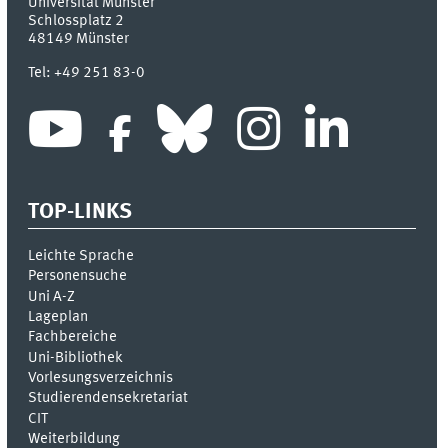
Universität Münster
Schlossplatz 2
48149
Münster
Tel:
+49 251 83-0
TOP-LINKS
Leichte Sprache
Personensuche
Uni A-Z
Lageplan
Fachbereiche
Uni-Bi­bli­o­thek
Vor­le­sungs­ver­zeich­nis
Stu­die­ren­den­se­kre­ta­ri­at
CIT
Weiterbildung