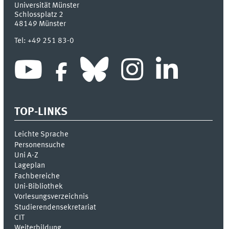
Universität Münster
Schlossplatz 2
48149
Münster
Tel:
+49 251 83-0
TOP-LINKS
Leichte Sprache
Personensuche
Uni A-Z
Lageplan
Fachbereiche
Uni-Bi­bli­o­thek
Vor­le­sungs­ver­zeich­nis
Stu­die­ren­den­se­kre­ta­ri­at
CIT
Weiterbildung