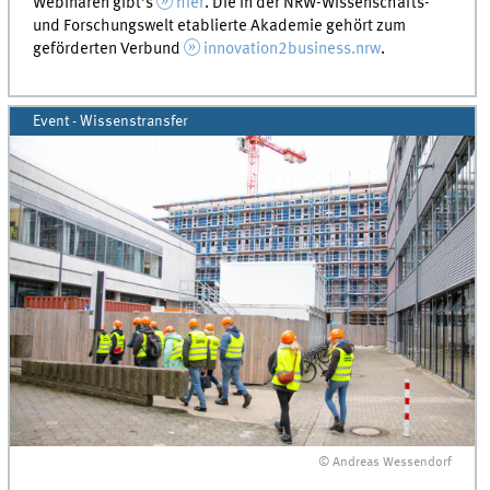
Webinaren gibt’s
hier
. Die in der NRW-Wissenschafts-
und Forschungswelt etablierte Akademie gehört zum
geförderten Verbund
innovation2business.nrw
.
Event - Wissenstransfer
© Andreas Wessendorf