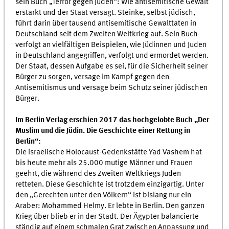
sein Buch „Terror gegen Juden“: Wie antisemitische Gewalt
erstarkt und der Staat versagt. Steinke, selbst jüdisch,
führt darin über tausend antisemitische Gewalttaten in
Deutschland seit dem Zweiten Weltkrieg auf. Sein Buch
verfolgt an vielfältigen Beispielen, wie Jüdinnen und Juden
in Deutschland angegriffen, verfolgt und ermordet werden.
Der Staat, dessen Aufgabe es sei, für die Sicherheit seiner
Bürger zu sorgen, versage im Kampf gegen den
Antisemitismus und versage beim Schutz seiner jüdischen
Bürger.
Im Berlin Verlag erschien 2017 das hochgelobte Buch „Der
Muslim und die Jüdin. Die Geschichte einer Rettung in
Berlin“:
Die israelische Holocaust-Gedenkstätte Yad Vashem hat
bis heute mehr als 25.000 mutige Männer und Frauen
geehrt, die während des Zweiten Weltkriegs Juden
retteten. Diese Geschichte ist trotzdem einzigartig. Unter
den „Gerechten unter den Völkern“ ist bislang nur ein
Araber: Mohammed Helmy. Er lebte in Berlin. Den ganzen
Krieg über blieb er in der Stadt. Der Ägypter balancierte
ständig auf einem schmalen Grat zwischen Anpassung und