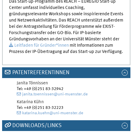
Das Start-up-Programm des REACH – EUREGIO Start-up
Center umfasst individuelles Coaching,
gründungsrelevante Workshops sowie inspirierende Events
und Netzwerkaktivitäten. Das REACH unterstützt außerdem
bei der Antragstellung für Förderprogramme wie EXIST-
Forschungstransfer oder GO-Bio. Für IP-basierte
Gründungsvorhaben an der Universität Münster steht der
Leitfaden für Gründer*innen
mit Informationen zum
Prozess der IP-Übertragung auf das Start-up zur Verfügung.
PATENTREFERENTINNEN
Janita
Tönnissen
Tel
:
+49 (0)251 83-32942
janita.toennissen@uni-muenster.de
Katarina
Kühn
Tel
:
+49 (0)251 83-32223
katarina.kuehn@uni-muenster.de
DOWNLOADS/LINKS