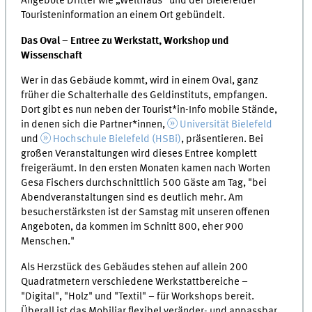
Angebote Dritter wie „Welthaus“ und der Bielefelder
Touristeninformation an einem Ort gebündelt.
Das Oval – Entree zu Werkstatt, Workshop und
Wissenschaft
Wer in das Gebäude kommt, wird in einem Oval, ganz
früher die Schalterhalle des Geldinstituts, empfangen.
Dort gibt es nun neben der Tourist*in-Info mobile Stände,
in denen sich die Partner*innen,
Universität Bielefeld
und
Hochschule Bielefeld (HSBi)
, präsentieren. Bei
großen Veranstaltungen wird dieses Entree komplett
freigeräumt. In den ersten Monaten kamen nach Worten
Gesa Fischers durchschnittlich 500 Gäste am Tag, "bei
Abendveranstaltungen sind es deutlich mehr. Am
besucherstärksten ist der Samstag mit unseren offenen
Angeboten, da kommen im Schnitt 800, eher 900
Menschen."
Als Herzstück des Gebäudes stehen auf allein 200
Quadratmetern verschiedene Werkstattbereiche –
"Digital", "Holz" und "Textil" – für Workshops bereit.
Überall ist das Mobiliar flexibel veränder- und anpassbar