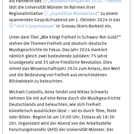
Als Partnerin des
„Wissenschaftsjahres 2024 – Freiheit“
lädt die Universität Münster im Rahmen ihrer
Regionalinitiative
„Expedition Münsterland“
zu einem
spannenden Gesprächsabend am 1. Oktober 2024 in das
"rock'n'popmuseum"
in Gronau (Kreis Borken) ein.
Unter dem Titel „Wie klingt Freiheit in Schwarz-Rot-Gold?“
stehen die Themen Freiheit und deutsch-deutsche
Musikgeschichte im Fokus. Das Jahr 2024 markiert
nämlich gleich zwei bedeutende Jubiläen: 75 Jahre
Grundgesetz und 35 Jahre Friedliche Revolution. Dies
nimmt das Wissenschaftsjahr 2024 zum Anlass, den Wert
und die Bedeutung von Freiheit aus verschiedenen
Blickwinkeln zu beleuchten.
Michael Custodis, Anna Seidel und Niklas Schwartz
nehmen Sie mit auf eine Reise durch die Musikgeschichte
Deutschlands und beleuchten, wie sich Freiheit
künstlerisch ausdrücken lässt – sei es durch Töne, Texte
oder Bilder. Beginn ist um 19.00 Uhr, Einlass ab 18:30
Uhr. Organisiert wird der Abend von der Arbeitsstelle
Forschungstransfer (AFO) der Universität Münster. Der