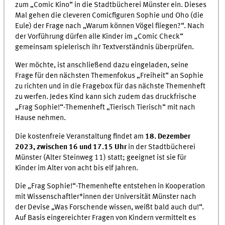
zum „Comic Kino“ in die Stadtbücherei Münster ein. Dieses
Mal gehen die cleveren Comicfiguren Sophie und Oho (die
Eule) der Frage nach „Warum können Vögel fliegen?“. Nach
der Vorführung dürfen alle Kinder im „Comic Check“
gemeinsam spielerisch ihr Textverständnis überprüfen.
Wer möchte, ist anschließend dazu eingeladen, seine
Frage für den nächsten Themenfokus „Freiheit“ an Sophie
zu richten und in die Fragebox für das nächste Themenheft
zu werfen. Jedes Kind kann sich zudem das druckfrische
„Frag Sophie!“-Themenheft „Tierisch Tierisch“ mit nach
Hause nehmen.
Die kostenfreie Veranstaltung findet am
18. Dezember
2023, zwischen 16 und 17.15 Uhr
in der Stadtbücherei
Münster (Alter Steinweg 11) statt; geeignet ist sie für
Kinder im Alter von acht bis elf Jahren.
Die „Frag Sophie!“-Themenhefte entstehen in Kooperation
mit Wissenschaftler*innen der Universität Münster nach
der Devise „Was Forschende wissen, weißt bald auch du!“.
Auf Basis eingereichter Fragen von Kindern vermittelt es