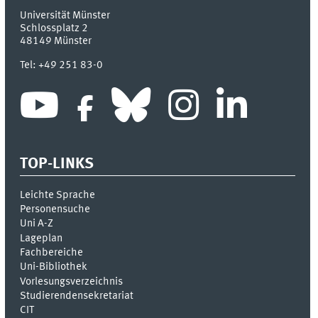
Universität Münster
Schlossplatz 2
48149
Münster
Tel:
+49 251 83-0
TOP-LINKS
Leichte Sprache
Personensuche
Uni A-Z
Lageplan
Fachbereiche
Uni-Bi­bli­o­thek
Vor­le­sungs­ver­zeich­nis
Stu­die­ren­den­se­kre­ta­ri­at
CIT