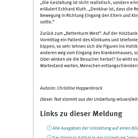
„Die Gestaltung ist nicht realistisch, sondern eri
erläutert Eckhard Kluth. „Denkbar ist, dass die R
Bewegung in Richtung Eingang den Eltern und Kin
sollte.“
Zurück zum „Bettenturm West“. Auf der Holzbank 
Vormittag ein Patient des Klinikums und telefonie
kippen, so sehr lehnen sich die Figuren ins Hohl
anderen weg vom Eingang des Krankenhauses, so 
Oder winken sie die Besucher herbei? So wirkt es
Wartestand warten, Menschen entlangschlendern 
Autorin: Christina Hoppenbrock
Dieser Text stammt aus der Unizeitung wissen|leb
Links zu dieser Meldung
Alle Ausgaben der Unizeitung auf einen Bli
Der Original-Artikel in der Unizeitung "wis