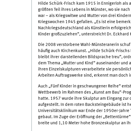
Hilde Schürk-Frisch kam 1915 in Ennigerloh als a
größten Teil ihres Lebens in Münster, wo sie nach
war – als Kriegswitwe und Mutter von drei Kindern.
Kriegswochen 1945 gefallen. „Es ist eine bemerke
Nachkriegsdeutschland als Künstlerin erfolgreich 
Kinder großzuziehen“, unterstreicht Dr. Eckhard 
Die 2008 verstorbene Wahl-Münsteranerin schuf vi
häufig auch Kirchenkunst. „Hilde Schürk-Frischs
bleibt ihrer darstellenden Bildsprache treu“, ordn
dem Thema „Mutter und Kind“ auseinander und a
ihren Einzelskulpturen verarbeitete sie persönl
Arbeiten Auftragswerke sind, erkennt man doch i
Auch „Fünf Kinder in geschwungener Reihe“ entst
Wettbewerb im Rahmen des „Kunst am Bau“-Prog
hatte. 1957 wurde ihre Skulptur am Eingang zur 
aufgestellt. In dem roten Backsteingebäude ist h
Universitätsklinikum war Ende der 1950er-Jahre T
gebaut. Im Zuge der Eröffnung der „Bettentürme
breite und 1,10 Meter hohe Bronzeskulptur an ihr