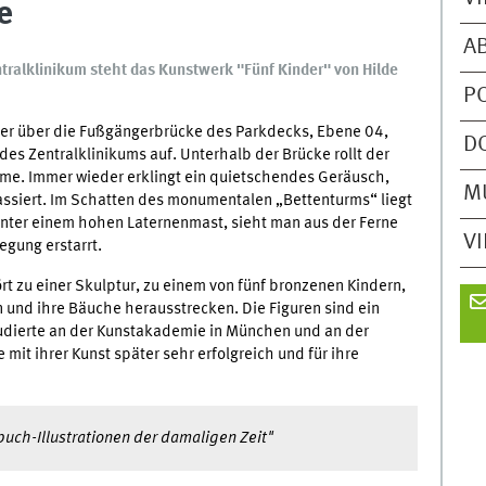
e
A
tralklinikum steht das Kunstwerk "Fünf Kinder" von Hilde
P
er über die Fußgängerbrücke des Parkdecks, Ebene 04,
D
des Zentralklinikums auf. Unterhalb der Brücke rollt der
öme. Immer wieder erklingt ein quietschendes Geräusch,
M
ssiert. Im Schatten des monumentalen „Bettenturms“ liegt
hinter einem hohen Laternenmast, sieht man aus der Ferne
V
egung erstarrt.
zu einer Skulptur, zu einem von fünf bronzenen Kindern,
und ihre Bäuche herausstrecken. Die Figuren sind ein
tudierte an der Kunstakademie in München und an der
mit ihrer Kunst später sehr erfolgreich und für ihre
buch-Illustrationen der damaligen Zeit"