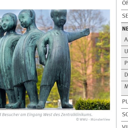
Ö
S
N
A
U
P
D
M
P
S
nd Besucher am Eingang West des Zentralklinikums.
© WWU - MünsterView
V