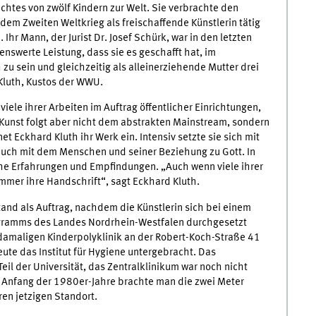
chtes von zwölf Kindern zur Welt. Sie verbrachte den
 dem Zweiten Weltkrieg als freischaffende Künstlerin tätig
 Ihr Mann, der Jurist Dr. Josef Schürk, war in den letzten
nswerte Leistung, dass sie es geschafft hat, im
zu sein und gleichzeitig als alleinerziehende Mutter drei
Kluth, Kustos der WWU.
ele ihrer Arbeiten im Auftrag öffentlicher Einrichtungen,
 Kunst folgt aber nicht dem abstrakten Mainstream, sondern
et Eckhard Kluth ihr Werk ein. Intensiv setzte sie sich mit
uch mit dem Menschen und seiner Beziehung zu Gott. In
iche Erfahrungen und Empfindungen. „Auch wenn viele ihrer
mmer ihre Handschrift“, sagt Eckhard Kluth.
and als Auftrag, nachdem die Künstlerin sich bei einem
ramms des Landes Nordrhein-Westfalen durchgesetzt
damaligen Kinderpolyklinik an der Robert-Koch-Straße 41
eute das Institut für Hygiene untergebracht. Das
eil der Universität, das Zentralklinikum war noch nicht
“ Anfang der 1980er-Jahre brachte man die zwei Meter
en jetzigen Standort.