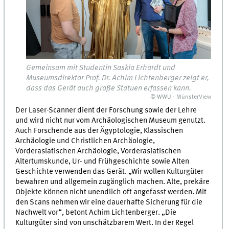
Gemeinsam mit Studentin Saskia Erhardt und
Museumsdirektor Prof. Dr. Achim Lichtenberger zeigt er,
dass das Gerät auch große Statuen erfassen kann.
© WWU - MünsterView
Der Laser-Scanner dient der Forschung sowie der Lehre
und wird nicht nur vom Archäologischen Museum genutzt.
Auch Forschende aus der Ägyptologie, Klassischen
Archäologie und Christlichen Archäologie,
Vorderasiatischen Archäologie, Vorderasiatischen
Altertumskunde, Ur- und Frühgeschichte sowie Alten
Geschichte verwenden das Gerät. „Wir wollen Kulturgüter
bewahren und allgemein zugänglich machen. Alte, prekäre
Objekte können nicht unendlich oft angefasst werden. Mit
den Scans nehmen wir eine dauerhafte Sicherung für die
Nachwelt vor“, betont Achim Lichtenberger. „Die
Kulturgüter sind von unschätzbarem Wert. In der Regel