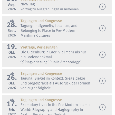
NRW-Tag
Aug.
2026
Vortrag zu Ausgrabungen in Armenien
ab
Tagungen und Kongresse
28.
Tagung: Indigeneity, Localism, and
Sept.
Belonging to Place in Pre-Modern
2026
Maritime Cultures
19.
Vorträge, Vorlesungen
Die Oldenburg in Laer. Viel mehr als nur
Okt.
2026
ein Bodendenkmal
Ringvorlesung "Public Archaeology"
ab
Tagungen und Kongresse
26.
Tagung: Siegel im Kontext. Siegeldekor
Okt.
und Siegelpraxis als Ausdruck der Formen
2026
von Zugehörigkeit
ab
Tagungen und Kongresse
17.
Exemplary Lives in the Pre-Modern Islamic
Feb.
World: Biography and Hagiography in
2027
Arabic, Persian, and Turkish