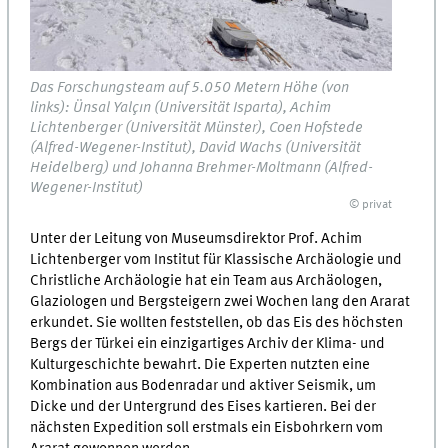
Das Forschungsteam auf 5.050 Metern Höhe (von
links): Ünsal Yalçın (Universität Isparta), Achim
Lichtenberger (Universität Münster), Coen Hofstede
(Alfred-Wegener-Institut), David Wachs (Universität
Heidelberg) und Johanna Brehmer-Moltmann (Alfred-
Wegener-Institut)
© privat
Unter der Leitung von Museumsdirektor Prof. Achim
Lichtenberger vom Institut für Klassische Archäologie und
Christliche Archäologie hat ein Team aus Archäologen,
Glaziologen und Bergsteigern zwei Wochen lang den Ararat
erkundet. Sie wollten feststellen, ob das Eis des höchsten
Bergs der Türkei ein einzigartiges Archiv der Klima- und
Kulturgeschichte bewahrt. Die Experten nutzten eine
Kombination aus Bodenradar und aktiver Seismik, um
Dicke und der Untergrund des Eises kartieren. Bei der
nächsten Expedition soll erstmals ein Eisbohrkern vom