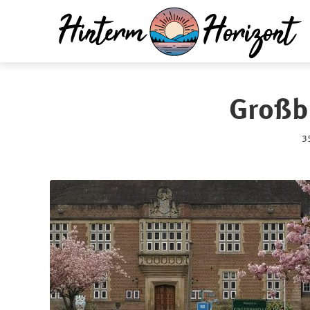
Großb
35