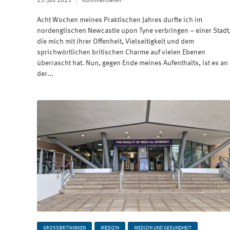
25. Juli 2025
Kommentieren
Acht Wochen meines Praktischen Jahres durfte ich im
nordenglischen Newcastle upon Tyne verbringen – einer Stadt
die mich mit ihrer Offenheit, Vielseitigkeit und dem
sprichwörtlichen britischen Charme auf vielen Ebenen
überrascht hat. Nun, gegen Ende meines Aufenthalts, ist es an
der...
GROSSBRITANNIEN
MEDIZIN
MEDIZIN UND GESUNDHEIT