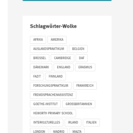
Schlagwörter-Wolke
AFRIKA
AMERIKA
AUSLANDSPRAKTIKUM
BELGIEN
BRÜSSEL
CAMBRIDGE
DAF
DÄNEMARK
ENGLAND
ERASMUS
FAZIT
FINNLAND
FORSCHUNGSPRAKTIKUM
FRANKREICH
FREMDSPRACHENASSISTENZ
GOETHE-INSTITUT
GROSSBRITANNIEN
HEWORTH PRIMARY SCHOOL
INTERKULTURELLES
IRLAND
ITALIEN
LONDON
MADRID
MALTA