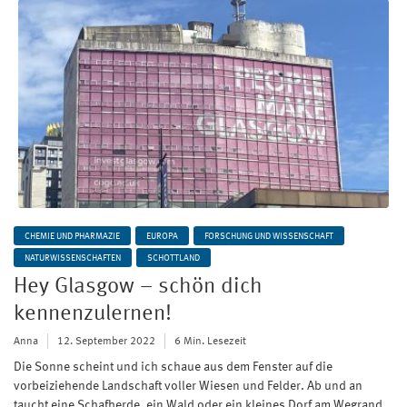
CHEMIE UND PHARMAZIE
EUROPA
FORSCHUNG UND WISSENSCHAFT
NATURWISSENSCHAFTEN
SCHOTTLAND
Hey Glasgow – schön dich
kennenzulernen!
Anna
12. September 2022
6 Min. Lesezeit
Die Sonne scheint und ich schaue aus dem Fenster auf die
vorbeiziehende Landschaft voller Wiesen und Felder. Ab und an
taucht eine Schafherde, ein Wald oder ein kleines Dorf am Wegrand