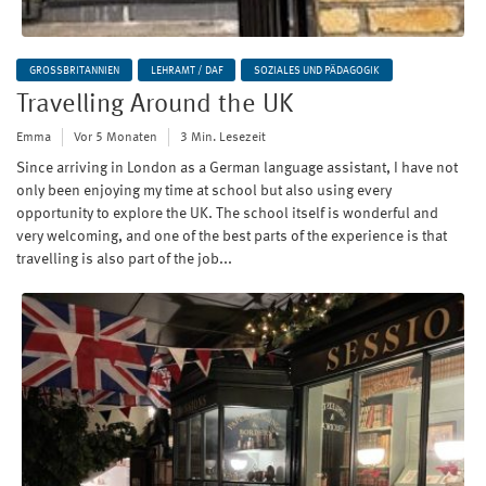
GROSSBRITANNIEN
LEHRAMT / DAF
SOZIALES UND PÄDAGOGIK
Travelling Around the UK
Emma
Vor 5 Monaten
3 Min. Lesezeit
Since arriving in London as a German language assistant, I have not
only been enjoying my time at school but also using every
opportunity to explore the UK. The school itself is wonderful and
very welcoming, and one of the best parts of the experience is that
travelling is also part of the job...