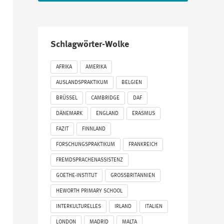
Schlagwörter-Wolke
AFRIKA
AMERIKA
AUSLANDSPRAKTIKUM
BELGIEN
BRÜSSEL
CAMBRIDGE
DAF
DÄNEMARK
ENGLAND
ERASMUS
FAZIT
FINNLAND
FORSCHUNGSPRAKTIKUM
FRANKREICH
FREMDSPRACHENASSISTENZ
GOETHE-INSTITUT
GROSSBRITANNIEN
HEWORTH PRIMARY SCHOOL
INTERKULTURELLES
IRLAND
ITALIEN
LONDON
MADRID
MALTA