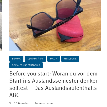
EUROPA
LEHRAMT / DAF
MALTA
PHILOLOGIE
SOZIALES UND PÄDAGOGIK
Before you start: Woran du vor dem
Start ins Auslandssemester denken
solltest – Das Auslandsaufenthalts-
ABC
Vor 10 Monaten
Kommentieren