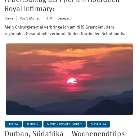
Arbeitsalltag als PJler am Aberdeen
Royal Infirmary:
Rieke
Vor 1 Monat
3 Min. Lesezeit
Mein Chirurgietertial verbringe ich am NHS Grampian, dem
regionalen Gesundheitsverbund für den Nordosten Schottlands.
AFRIKA
MEDIZIN
MEDIZIN UND GESUNDHEIT
SÜDAFRIKA
Durban, Südafrika – Wochenendtrips