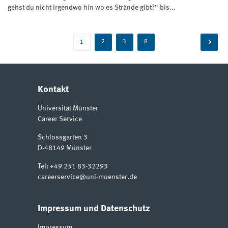
gehst du nicht irgendwo hin wo es Strände gibt?“ bis...
Beitragsnavigation
2
3
8
1
Kontakt
Universität Münster
Career Service
Schlossgarten 3
D-48149
Münster
Tel:
+49 251 83-32293
careerservice@uni-muenster.de
Impressum und Datenschutz
Impressum