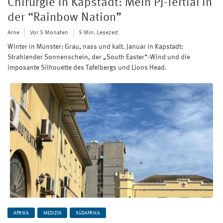
Chirurgie in Kapstadt: Mein PJ-Tertial in
der “Rainbow Nation”
Arne
Vor 5 Monaten
5 Min. Lesezeit
Winter in Münster: Grau, nass und kalt. Januar in Kapstadt:
Strahlender Sonnenschein, der „South Easter“-Wind und die
imposante Silhouette des Tafelbergs und Lions Head.
AFRIKA
MEDIZIN
SÜDAFRIKA