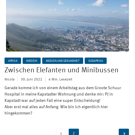
AFRIKA
MEDIZIN
MEDIZIN UND GESUNDHEIT
SÜDAFRIKA
Zwischen Elefanten und Minibussen
Nicola
30. Juni 2022
4 Min. Lesezeit
Gerade komme ich von einem Arbeitstag aus dem Groote Schuur
Hospital in meine Kapstadter Wohnung und denke mir: PJ in
Kapstadt war auf jeden Fall eine super Entscheidung!
Aber erst mal alles auf Anfang. Wie bin ich eigentlich hier
hingekommen?
Beitragsnavigation
2
1