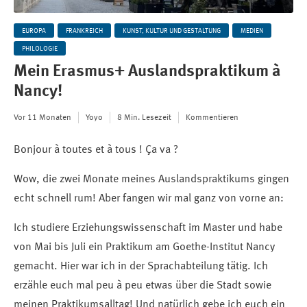
EUROPA
FRANKREICH
KUNST, KULTUR UND GESTALTUNG
MEDIEN
PHILOLOGIE
Mein Erasmus+ Auslandspraktikum à
Nancy!
Vor 11 Monaten
Yoyo
8 Min. Lesezeit
Kommentieren
Bonjour à toutes et à tous ! Ça va ?
Wow, die zwei Monate meines Auslandspraktikums gingen
echt schnell rum! Aber fangen wir mal ganz von vorne an:
Ich studiere Erziehungswissenschaft im Master und habe
von Mai bis Juli ein Praktikum am Goethe-Institut Nancy
gemacht. Hier war ich in der Sprachabteilung tätig. Ich
erzähle euch mal peu à peu etwas über die Stadt sowie
meinen Praktikumsalltag! Und natürlich gebe ich euch ein