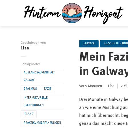
Geschrieben von
EUROPA
GESCHICHTE UND
Lisa
Mein Faz
Schlagwörter
in Galwa
AUSLANDSAUFENTHALT
GALWAY
Vor 9 Monaten
Lisa
2 Mi
ERASMUS
FAZIT
INTERKULTURELLE
Drei Monate in Galway li
ERFAHRUNGEN
an wie eine Mischung aus
IRLAND
hat mich überrascht, be
PRAKTIKUMSERFAHRUNGEN
genau das macht diese Er