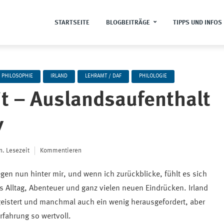
STARTSEITE
BLOGBEITRÄGE
TIPPS UND INFOS
 PHILOSOPHIE
IRLAND
LEHRAMT / DAF
PHILOLOGIE
it – Auslandsaufenthalt
y
n. Lesezeit
Kommentieren
egen nun hinter mir, und wenn ich zurückblicke, fühlt es sich
 Alltag, Abenteuer und ganz vielen neuen Eindrücken. Irland
geistert und manchmal auch ein wenig herausgefordert, aber
fahrung so wertvoll.