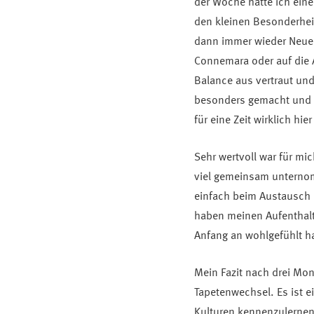
der Woche hatte ich eine
den kleinen Besonderhei
dann immer wieder Neues
Connemara oder auf die Ar
Balance aus vertraut und
besonders gemacht und m
für eine Zeit wirklich hie
Sehr wertvoll war für mi
viel gemeinsam unternom
einfach beim Austausch 
haben meinen Aufenthalt 
Anfang an wohlgefühlt h
Mein Fazit nach drei Mona
Tapetenwechsel. Es ist e
Kulturen kennenzulernen 