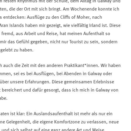
n festen Rhythmus mit der Schule, dem Alltag in Galway und
ten, die der Ort mit sich bringt. Am Wochenende konnte ich
 entdecken: Ausflüge zu den Cliffs of Moher, nach
an Islands haben mir gezeigt, wie vielfältig Irland ist. Diese
 fremd, aus Arbeit und Reise, hat meinen Aufenthalt so
ir das Gefühl gegeben, nicht nur Tourist zu sein, sondern
r gelebt zu haben.
ch auch die Zeit mit den anderen Praktikant*innen. Wir haben
men, sei es bei Ausflügen, bei Abenden in Galway oder
über unsere Erfahrungen. Diese gemeinsamen Erlebnisse
bereichert und dafür gesorgt, dass ich mich in Galway von
abe.
ten ist klar: Ein Auslandsaufenthalt ist mehr als nur ein
ine Gelegenheit, die eigene Komfortzone zu verlassen, neue
und sich selbst auf eine ganz andere Art und Weise