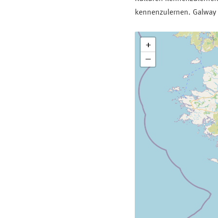
kennenzulernen. Galway w
+
−