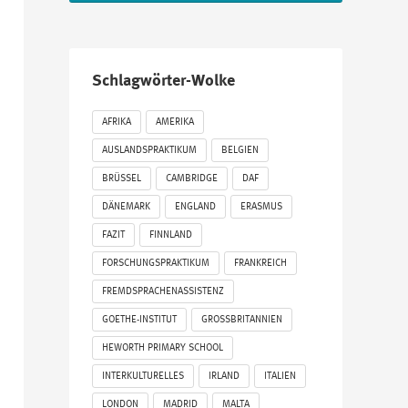
Schlagwörter-Wolke
AFRIKA
AMERIKA
AUSLANDSPRAKTIKUM
BELGIEN
BRÜSSEL
CAMBRIDGE
DAF
DÄNEMARK
ENGLAND
ERASMUS
FAZIT
FINNLAND
FORSCHUNGSPRAKTIKUM
FRANKREICH
FREMDSPRACHENASSISTENZ
GOETHE-INSTITUT
GROSSBRITANNIEN
HEWORTH PRIMARY SCHOOL
INTERKULTURELLES
IRLAND
ITALIEN
LONDON
MADRID
MALTA