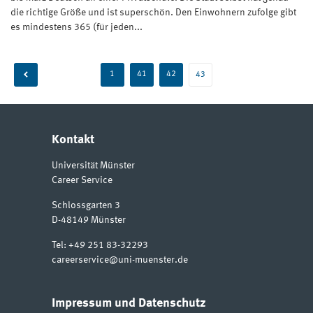
die richtige Größe und ist superschön. Den Einwohnern zufolge gibt
es mindestens 365 (für jeden...
Beitragsnavigation
1
41
42
43
Kontakt
Universität Münster
Career Service
Schlossgarten 3
D-48149
Münster
Tel:
+49 251 83-32293
careerservice@uni-muenster.de
Impressum und Datenschutz