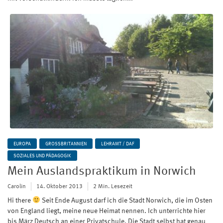
EUROPA
GROSSBRITANNIEN
LEHRAMT / DAF
SOZIALES UND PÄDAGOGIK
Mein Auslandspraktikum in Norwich
Carolin
14. Oktober 2013
2 Min. Lesezeit
Hi there
Seit Ende August darf ich die Stadt Norwich, die im Osten
von England liegt, meine neue Heimat nennen. Ich unterrichte hier
bis März Deutsch an einer Privatschule. Die Stadt selbst hat genau