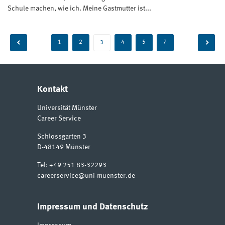
Schule machen, wie ich. Meine Gastmutter ist...
Beitragsnavigation
1
2
4
5
7
3
Kontakt
Universität Münster
Career Service
Schlossgarten 3
D-48149
Münster
Tel:
+49 251 83-32293
careerservice@uni-muenster.de
Impressum und Datenschutz