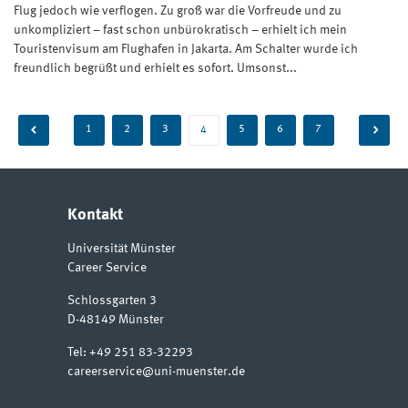
Flug jedoch wie verflogen. Zu groß war die Vorfreude und zu
unkompliziert – fast schon unbürokratisch – erhielt ich mein
Touristenvisum am Flughafen in Jakarta. Am Schalter wurde ich
freundlich begrüßt und erhielt es sofort. Umsonst...
Beitragsnavigation
1
2
3
5
6
7
4
Kontakt
Universität Münster
Career Service
Schlossgarten 3
D-48149
Münster
Tel:
+49 251 83-32293
careerservice@uni-muenster.de