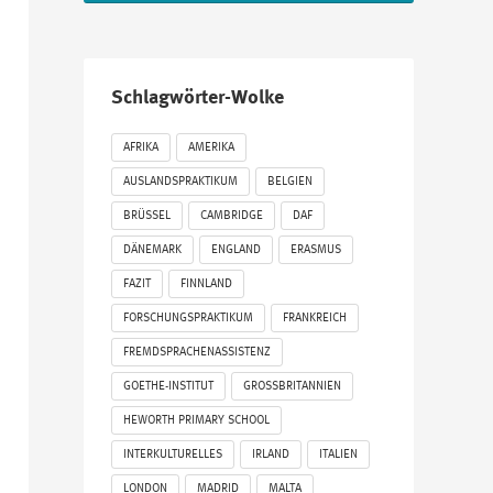
Schlagwörter-Wolke
AFRIKA
AMERIKA
AUSLANDSPRAKTIKUM
BELGIEN
BRÜSSEL
CAMBRIDGE
DAF
DÄNEMARK
ENGLAND
ERASMUS
FAZIT
FINNLAND
FORSCHUNGSPRAKTIKUM
FRANKREICH
FREMDSPRACHENASSISTENZ
GOETHE-INSTITUT
GROSSBRITANNIEN
HEWORTH PRIMARY SCHOOL
INTERKULTURELLES
IRLAND
ITALIEN
LONDON
MADRID
MALTA