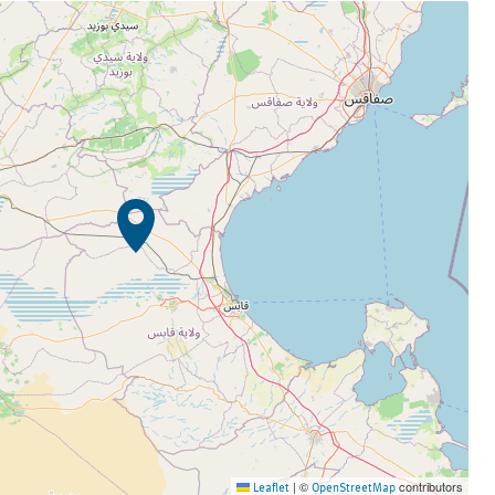
©
contributors
Leaflet
|
OpenStreetMap