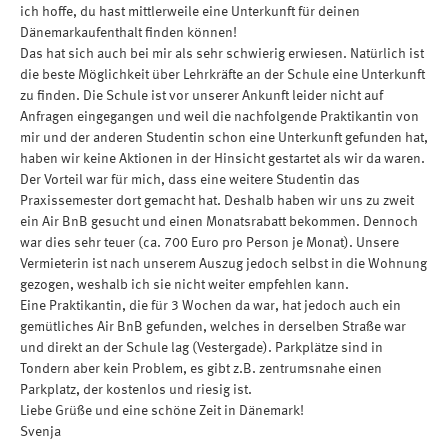
ich hoffe, du hast mittlerweile eine Unterkunft für deinen
Dänemarkaufenthalt finden können!
Das hat sich auch bei mir als sehr schwierig erwiesen. Natürlich ist
die beste Möglichkeit über Lehrkräfte an der Schule eine Unterkunft
zu finden. Die Schule ist vor unserer Ankunft leider nicht auf
Anfragen eingegangen und weil die nachfolgende Praktikantin von
mir und der anderen Studentin schon eine Unterkunft gefunden hat,
haben wir keine Aktionen in der Hinsicht gestartet als wir da waren.
Der Vorteil war für mich, dass eine weitere Studentin das
Praxissemester dort gemacht hat. Deshalb haben wir uns zu zweit
ein Air BnB gesucht und einen Monatsrabatt bekommen. Dennoch
war dies sehr teuer (ca. 700 Euro pro Person je Monat). Unsere
Vermieterin ist nach unserem Auszug jedoch selbst in die Wohnung
gezogen, weshalb ich sie nicht weiter empfehlen kann.
Eine Praktikantin, die für 3 Wochen da war, hat jedoch auch ein
gemütliches Air BnB gefunden, welches in derselben Straße war
und direkt an der Schule lag (Vestergade). Parkplätze sind in
Tondern aber kein Problem, es gibt z.B. zentrumsnahe einen
Parkplatz, der kostenlos und riesig ist.
Liebe Grüße und eine schöne Zeit in Dänemark!
Svenja