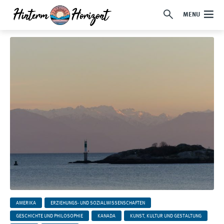
MENU
AMERIKA
ERZIEHUNGS- UND SOZIALWISSENSCHAFTEN
GESCHICHTE UND PHILOSOPHIE
KANADA
KUNST, KULTUR UND GESTALTUNG