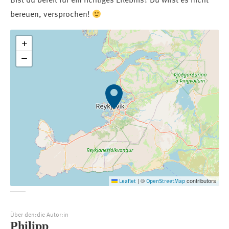
Bist du bereit für ein richtiges Erlebnis? Du wirst es nicht
bereuen, versprochen!
+
−
©
contributors
Leaflet
|
OpenStreetMap
Über den:die Autor:in
Philipp