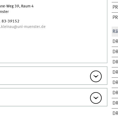
ane-Weg 39
,
Raum
4
PR
nster
PR
1 83-39152
a.kleinau@uni-muenster.de
Rä
DR
DR
DR
DR
DR
DR
DR
D