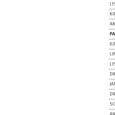
LI
KI
AN
PA
JU
LI
L
DR
JA
DR
SO
A