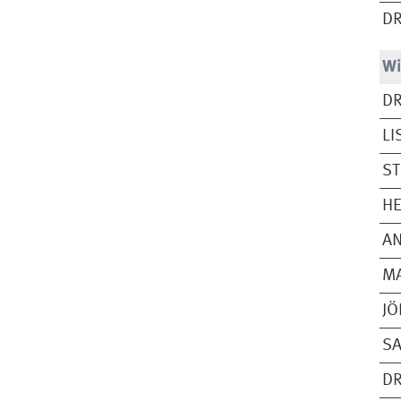
DR
Wi
DR
LI
S
H
AN
MA
JÖ
SA
DR