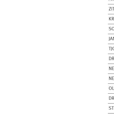
ZI
KR
SO
JA
TJ
DR
NE
NE
OL
DR
S