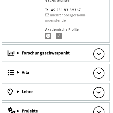
48149
Münster
T
:
+49 251 83-39367
nuehrenboerger@uni-
muenster.de
Akademische Profile
Forschungsschwerpunkt
Vita
Lehre
Projekte