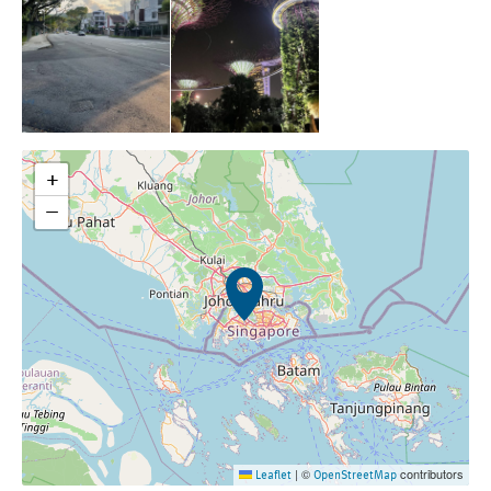
+
−
©
contributors
Leaflet
|
OpenStreetMap