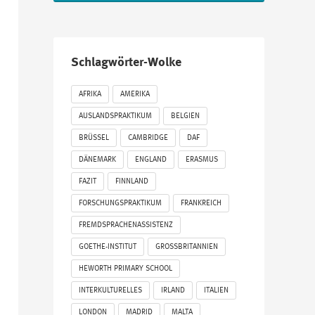
Schlagwörter-Wolke
AFRIKA
AMERIKA
AUSLANDSPRAKTIKUM
BELGIEN
BRÜSSEL
CAMBRIDGE
DAF
DÄNEMARK
ENGLAND
ERASMUS
FAZIT
FINNLAND
FORSCHUNGSPRAKTIKUM
FRANKREICH
FREMDSPRACHENASSISTENZ
GOETHE-INSTITUT
GROSSBRITANNIEN
HEWORTH PRIMARY SCHOOL
INTERKULTURELLES
IRLAND
ITALIEN
LONDON
MADRID
MALTA