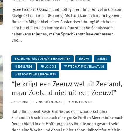
Nathalie
29. November 2022
1 Min. Lesezeit
Lycée Frédéric Ozanam und Collège Léontine Dolivet in Cesson-
Sévigné/ Frankreich (Rennes) Als Fazit kann ich nur mitgeben:
Nutze die Möglichkeit einer Auslandserfahrung! Mich hat es
sehr bereichert. Ich konnte das französische Schulsystem
näher kennenlernen, meine Sprachkenntnisse verbessern
und...
ERZIEHUNGS- UND SOZIALWISSENSCHAFTEN
EUROPA
MEDIEN
NIEDERLANDE
PHILOLOGIE
WIRTSCHAFT UND VERWALTUNG
WIRTSCHAFTSWISSENSCHAFTEN
“Je krijgt een Zeeuw wel uit Zeeland,
maar Zeeland niet uit een Zeeuw!”
Anna-Lena
1. Dezember 2021
5 Min. Lesezeit
Hallo ihr Lieben! Beste Grüße aus dem wunderschönen
Zeeland! Ich schicke euch eine große Portion Meeresbrise nach
Deutschland in der Hoffnung, dass ihr alle noch gesund seid.
Noch eine Woche und dann ist hier schon Halbzeit für mich in