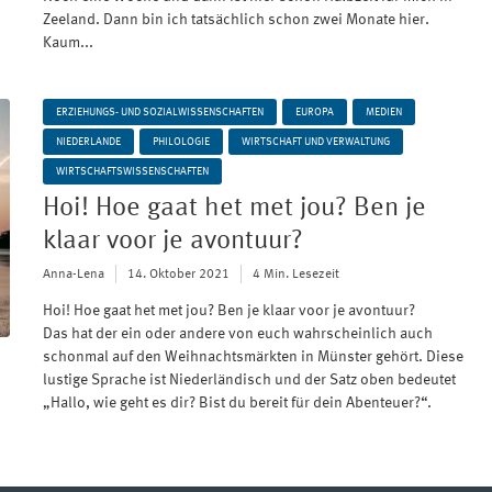
Zeeland. Dann bin ich tatsächlich schon zwei Monate hier.
Kaum...
ERZIEHUNGS- UND SOZIALWISSENSCHAFTEN
EUROPA
MEDIEN
NIEDERLANDE
PHILOLOGIE
WIRTSCHAFT UND VERWALTUNG
WIRTSCHAFTSWISSENSCHAFTEN
Hoi! Hoe gaat het met jou? Ben je
klaar voor je avontuur?
Anna-Lena
14. Oktober 2021
4 Min. Lesezeit
Hoi! Hoe gaat het met jou? Ben je klaar voor je avontuur?
Das hat der ein oder andere von euch wahrscheinlich auch
schonmal auf den Weihnachtsmärkten in Münster gehört. Diese
lustige Sprache ist Niederländisch und der Satz oben bedeutet
„Hallo, wie geht es dir? Bist du bereit für dein Abenteuer?“.