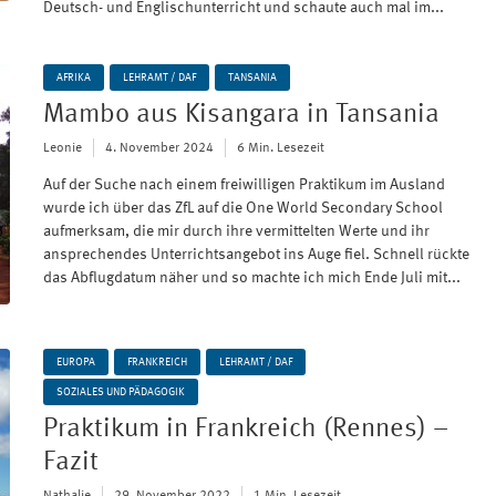
Deutsch- und Englischunterricht und schaute auch mal im...
AFRIKA
LEHRAMT / DAF
TANSANIA
Mambo aus Kisangara in Tansania
Leonie
4. November 2024
6 Min. Lesezeit
Auf der Suche nach einem freiwilligen Praktikum im Ausland
wurde ich über das ZfL auf die One World Secondary School
aufmerksam, die mir durch ihre vermittelten Werte und ihr
ansprechendes Unterrichtsangebot ins Auge fiel. Schnell rückte
das Abflugdatum näher und so machte ich mich Ende Juli mit...
EUROPA
FRANKREICH
LEHRAMT / DAF
SOZIALES UND PÄDAGOGIK
Praktikum in Frankreich (Rennes) –
Fazit