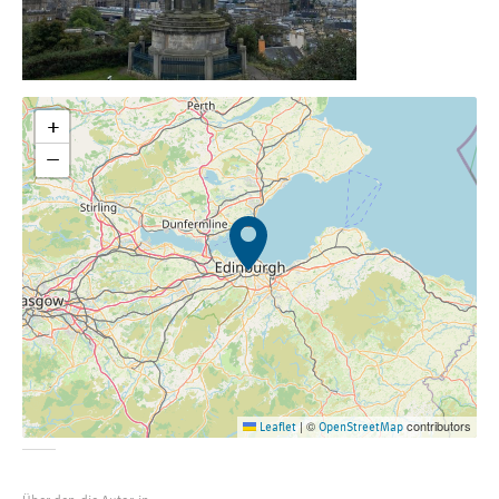
+
−
©
contributors
Leaflet
|
OpenStreetMap