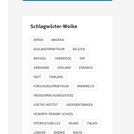
Schlagwörter-Wolke
AFRIKA
AMERIKA
AUSLANDSPRAKTIKUM
BELGIEN
BRÜSSEL
CAMBRIDGE
DAF
DÄNEMARK
ENGLAND
ERASMUS
FAZIT
FINNLAND
FORSCHUNGSPRAKTIKUM
FRANKREICH
FREMDSPRACHENASSISTENZ
GOETHE-INSTITUT
GROSSBRITANNIEN
HEWORTH PRIMARY SCHOOL
INTERKULTURELLES
IRLAND
ITALIEN
LONDON
MADRID
MALTA