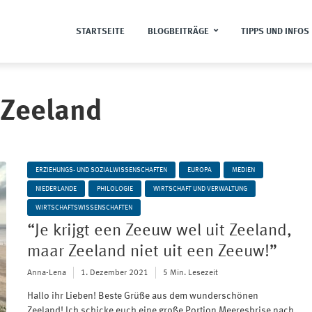
STARTSEITE
BLOGBEITRÄGE
TIPPS UND INFOS
 Zeeland
ERZIEHUNGS- UND SOZIALWISSENSCHAFTEN
EUROPA
MEDIEN
NIEDERLANDE
PHILOLOGIE
WIRTSCHAFT UND VERWALTUNG
WIRTSCHAFTSWISSENSCHAFTEN
“Je krijgt een Zeeuw wel uit Zeeland,
maar Zeeland niet uit een Zeeuw!”
Anna-Lena
1. Dezember 2021
5 Min. Lesezeit
Hallo ihr Lieben! Beste Grüße aus dem wunderschönen
Zeeland! Ich schicke euch eine große Portion Meeresbrise nach