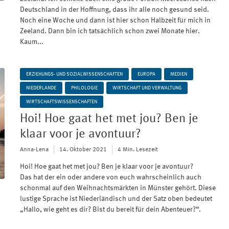
Deutschland in der Hoffnung, dass ihr alle noch gesund seid.
Noch eine Woche und dann ist hier schon Halbzeit für mich in
Zeeland. Dann bin ich tatsächlich schon zwei Monate hier.
Kaum...
ERZIEHUNGS- UND SOZIALWISSENSCHAFTEN
EUROPA
MEDIEN
NIEDERLANDE
PHILOLOGIE
WIRTSCHAFT UND VERWALTUNG
WIRTSCHAFTSWISSENSCHAFTEN
Hoi! Hoe gaat het met jou? Ben je
klaar voor je avontuur?
Anna-Lena
14. Oktober 2021
4 Min. Lesezeit
Hoi! Hoe gaat het met jou? Ben je klaar voor je avontuur?
Das hat der ein oder andere von euch wahrscheinlich auch
schonmal auf den Weihnachtsmärkten in Münster gehört. Diese
lustige Sprache ist Niederländisch und der Satz oben bedeutet
„Hallo, wie geht es dir? Bist du bereit für dein Abenteuer?“.