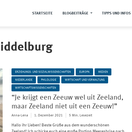
STARTSEITE
BLOGBEITRÄGE
TIPPS UND INFOS
Middelburg
ERZIEHUNGS- UND SOZIALWISSENSCHAFTEN
EUROPA
MEDIEN
NIEDERLANDE
PHILOLOGIE
WIRTSCHAFT UND VERWALTUNG
WIRTSCHAFTSWISSENSCHAFTEN
“Je krijgt een Zeeuw wel uit Zeeland,
maar Zeeland niet uit een Zeeuw!”
Anna-Lena
1. Dezember 2021
5 Min. Lesezeit
Hallo ihr Lieben! Beste Grüße aus dem wunderschönen
Zeeland! Ich schicke euch eine große Portion Meeresbrise nach