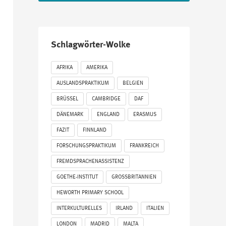
Schlagwörter-Wolke
AFRIKA
AMERIKA
AUSLANDSPRAKTIKUM
BELGIEN
BRÜSSEL
CAMBRIDGE
DAF
DÄNEMARK
ENGLAND
ERASMUS
FAZIT
FINNLAND
FORSCHUNGSPRAKTIKUM
FRANKREICH
FREMDSPRACHENASSISTENZ
GOETHE-INSTITUT
GROSSBRITANNIEN
HEWORTH PRIMARY SCHOOL
INTERKULTURELLES
IRLAND
ITALIEN
LONDON
MADRID
MALTA