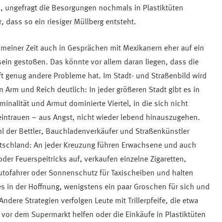
en, ungefragt die Besorgungen nochmals in Plastiktüten
 dass so ein riesiger Müllberg entsteht.
meiner Zeit auch in Gesprächen mit Mexikanern eher auf ein
in gestoßen. Das könnte vor allem daran liegen, dass die
t genug andere Probleme hat. Im Stadt- und Straßenbild wird
 Arm und Reich deutlich: In jeder größeren Stadt gibt es in
inalität und Armut dominierte Viertel, in die sich nicht
eintrauen – aus Angst, nicht wieder lebend hinauszugehen.
hl der Bettler, Bauchladenverkäufer und Straßenkünstler
utschland: An jeder Kreuzung führen Erwachsene und auch
 oder Feuerspeitricks auf, verkaufen einzelne Zigaretten,
Autofahrer oder Sonnenschutz für Taxischeiben und halten
les in der Hoffnung, wenigstens ein paar Groschen für sich und
Andere Strategien verfolgen Leute mit Trillerpfeife, die etwa
vor dem Supermarkt helfen oder die Einkäufe in Plastiktüten