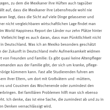
gegen, zu dem die Mexikaner ihre Hüften auch tagsüber
fällt auf, dass die Mexikaner ihre Lebensfreude wohl nie
aran liegt, dass die Sicht auf viele Dinge gelassener und
iner nicht vergleichbaren wirtschaftlichen Lage findet man
im World Happiness Report der Länder nur zehn Plätze hinter
 Vielleicht liegt es auch daran, dass man Pünktlichkeit nicht
 in Deutschland. Was ich an Mexiko besonders geschätzt
n der Zukunft in Deutschland mehr Aufmerksamkeit widmen
rt von Freunden und Familie: Es gibt quasi keine Altenpfleger
jemanden aus der Familie gibt, der sich um kranke, pflege-
ehörige kümmern kann. Fast alle Studierenden fuhren am
n ihrer Eltern, um dort mit Großvätern und -müttern,
ins und Cousinen das Wochenende oder zumindest den
erbringen. Bei familiären Problemen hilft man sich ebenso
eht. Ich denke, das ist eine Sache, die zumindest ab und zu in
n Denken vernachlässigt wird.