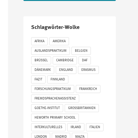
Schlagwörter-Wolke
AFRIKA
AMERIKA
AUSLANDSPRAKTIKUM
BELGIEN
BRÜSSEL
CAMBRIDGE
DAF
DÄNEMARK
ENGLAND
ERASMUS
FAZIT
FINNLAND
FORSCHUNGSPRAKTIKUM
FRANKREICH
FREMDSPRACHENASSISTENZ
GOETHE-INSTITUT
GROSSBRITANNIEN
HEWORTH PRIMARY SCHOOL
INTERKULTURELLES
IRLAND
ITALIEN
LONDON
MADRID
MALTA