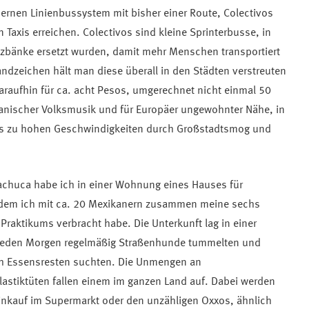
nen Linienbussystem mit bisher einer Route, Colectivos
 Taxis erreichen. Colectivos sind kleine Sprinterbusse, in
lzbänke ersetzt wurden, damit mehr Menschen transportiert
dzeichen hält man diese überall in den Städten verstreuten
araufhin für ca. acht Pesos, umgerechnet nicht einmal 50
kanischer Volksmusik und für Europäer ungewohnter Nähe, in
as zu hohen Geschwindigkeiten durch Großstadtsmog und
achuca habe ich in einer Wohnung eines Hauses für
 dem ich mit ca. 20 Mexikanern zusammen meine sechs
aktikums verbracht habe. Die Unterkunft lag in einer
h jeden Morgen regelmäßig Straßenhunde tummelten und
ch Essensresten suchten. Die Unmengen an
astiktüten fallen einem im ganzen Land auf. Dabei werden
inkauf im Supermarkt oder den unzähligen Oxxos, ähnlich