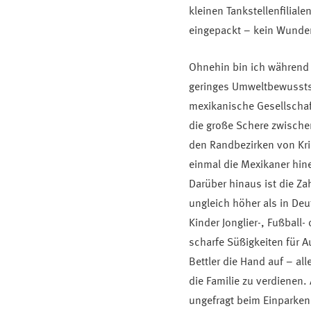
kleinen Tankstellenfilial
eingepackt – kein Wunder,
Ohnehin bin ich während 
geringes Umweltbewusstse
mexikanische Gesellschaf
die große Schere zwischen
den Randbezirken von Krim
einmal die Mexikaner hin
Darüber hinaus ist die Za
ungleich höher als in De
Kinder Jonglier-, Fußball-
scharfe Süßigkeiten für 
Bettler die Hand auf – al
die Familie zu verdienen. 
ungefragt beim Einparken 