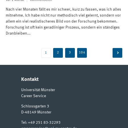
Nach vier Monaten fällt es mir schwer, kurz zu fassen, was ich alles
mitnehme. Ich habe nicht nur methodisch viel gelernt, sondern vor
allem ein viel realistischeres Bild von der Forschung bekommen.
Forschung ist oft kein geradliniger Prozess, sondern ein ständiges
Dranbleiben...
Beitragsnavigation
2
3
104
1
Kontakt
Universität Münster
Career Service
Schlossgarten 3
D-48149
Münster
Tel:
+49 251 83-32293