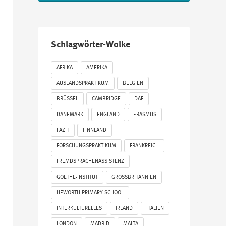
Schlagwörter-Wolke
AFRIKA
AMERIKA
AUSLANDSPRAKTIKUM
BELGIEN
BRÜSSEL
CAMBRIDGE
DAF
DÄNEMARK
ENGLAND
ERASMUS
FAZIT
FINNLAND
FORSCHUNGSPRAKTIKUM
FRANKREICH
FREMDSPRACHENASSISTENZ
GOETHE-INSTITUT
GROSSBRITANNIEN
HEWORTH PRIMARY SCHOOL
INTERKULTURELLES
IRLAND
ITALIEN
LONDON
MADRID
MALTA