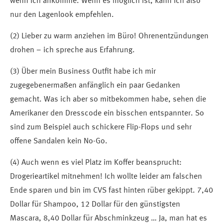
wenn ich ankomme. Wenn es möglich ist, kann ich also
nur den Lagenlook empfehlen.
(2) Lieber zu warm anziehen im Büro! Ohrenentzündungen
drohen – ich spreche aus Erfahrung.
(3) Über mein Business Outfit habe ich mir
zugegebenermaßen anfänglich ein paar Gedanken
gemacht. Was ich aber so mitbekommen habe, sehen die
Amerikaner den Dresscode ein bisschen entspannter. So
sind zum Beispiel auch schickere Flip-Flops und sehr
offene Sandalen kein No-Go.
(4) Auch wenn es viel Platz im Koffer beansprucht:
Drogerieartikel mitnehmen! Ich wollte leider am falschen
Ende sparen und bin im CVS fast hinten rüber gekippt. 7,40
Dollar für Shampoo, 12 Dollar für den günstigsten
Mascara, 8,40 Dollar für Abschminkzeug … Ja, man hat es