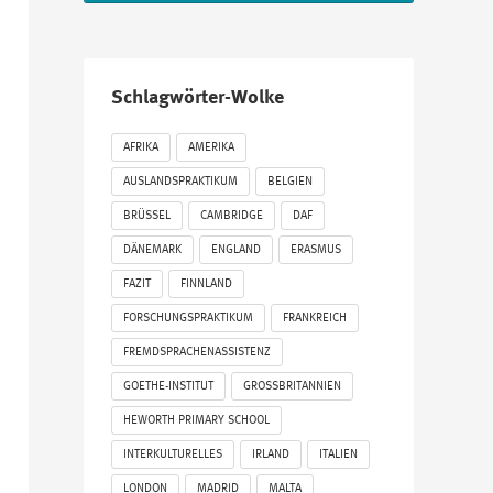
Schlagwörter-Wolke
AFRIKA
AMERIKA
AUSLANDSPRAKTIKUM
BELGIEN
BRÜSSEL
CAMBRIDGE
DAF
DÄNEMARK
ENGLAND
ERASMUS
FAZIT
FINNLAND
FORSCHUNGSPRAKTIKUM
FRANKREICH
FREMDSPRACHENASSISTENZ
GOETHE-INSTITUT
GROSSBRITANNIEN
HEWORTH PRIMARY SCHOOL
INTERKULTURELLES
IRLAND
ITALIEN
LONDON
MADRID
MALTA