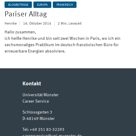
BLOGBEITRÄGE
EUROPA
FRANKREICH
Pariser Alltag
Henrike
16. Oktober 2014
2 Min. Lesezeit
Hallo zusammen,
ich heiße Henrike und bin seit zwei Wochen in Paris, wo ich ein
sechsmonatiges Praktikum im deutsch-französischen Büro für
erneuerbare Energien absolviere.
Kontakt
Universität Münster
Career Service
Schlossgarten 3
D-48149
Münster
Tel:
+49 251 83-32293
careerservice@uni-muenster.de