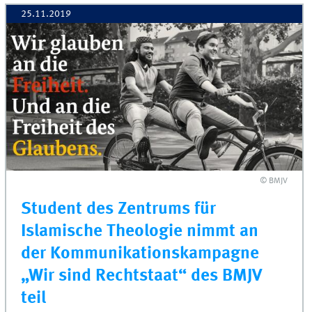
25.11.2019
© BMJV
Student des Zentrums für
Islamische Theologie nimmt an
der Kommunikationskampagne
„Wir sind Rechtstaat“ des BMJV
teil