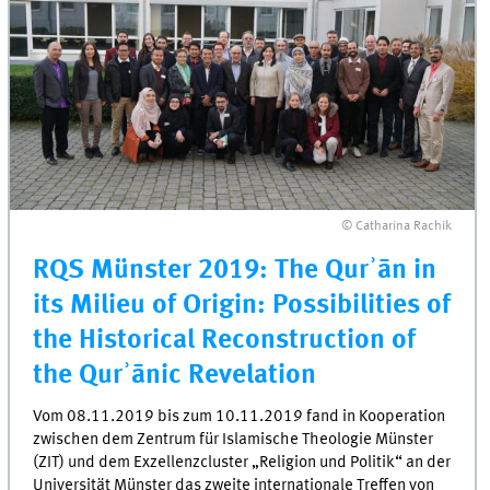
© Catharina Rachik
RQS Münster 2019: The Qurʾān in
its Milieu of Origin: Possibilities of
the Historical Reconstruction of
the Qurʾānic Revelation
Vom 08.11.2019 bis zum 10.11.2019 fand in Kooperation
zwischen dem Zentrum für Islamische Theologie Münster
(ZIT) und dem Exzellenzcluster „Religion und Politik“ an der
Universität Münster das zweite internationale Treffen von