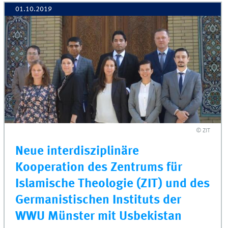
01.10.2019
© ZIT
Neue interdisziplinäre
Kooperation des Zentrums für
Islamische Theologie (ZIT) und des
Germanistischen Instituts der
WWU Münster mit Usbekistan