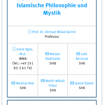
Islamische Philosophie und
Mystik
Prof. Dr. Ahmad Milad Karimi
Professur
Emre Ilgaz,
M.A.
Marjan
Lale
WMA
Nabizada
Akcocuk
(Tel.: +49 251
SHB
SHK
83-2 61 76)
Melih-Mikail
Mashal Atai
Jasem Djami
Fidan
SHK
SHK
SHK