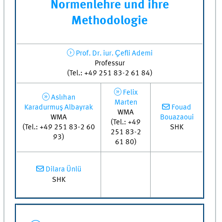
Normenlehre und ihre
Methodologie
Prof. Dr. iur. Ҫefli Ademi
Professur
(Tel.: +49 251 83-2 61 84)
Felix
Aslıhan
Marten
Karadurmuş Albayrak
Fouad
WMA
WMA
Bouazaoui
(Tel.: +49
(Tel.: +49 251 83-2 60
SHK
251 83-2
93)
61 80)
Dilara Ünlü
SHK