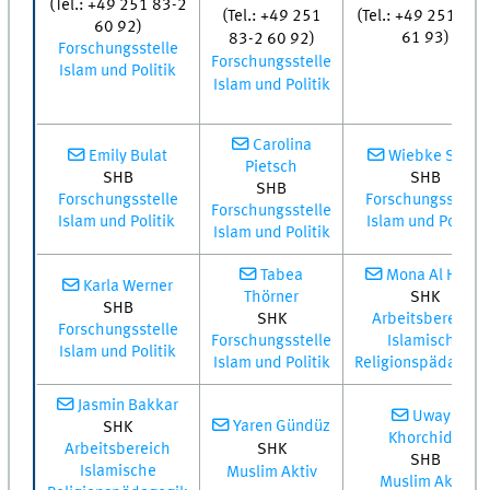
(Tel.: +49 251 83-2
(Tel.: +49 251
(Tel.: +49 251 83-
60 92)
61 93)
83-2 60 92)
Forschungsstelle
Forschungsstelle
Islam und Politik
Islam und Politik
Carolina
Emily Bulat
Wiebke Stein
Pietsch
SHB
SHB
SHB
Forschungsstelle
Forschungsstelle
Forschungsstelle
Islam und Politik
Islam und Politik
Islam und Politik
Tabea
Mona Al Hariri
Karla Werner
Thörner
SHK
SHB
SHK
Arbeitsbereich
Forschungsstelle
Forschungsstelle
Islamische
Islam und Politik
Islam und Politik
Religionspädagogi
Jasmin Bakkar
Uways
Yaren Gündüz
SHK
Khorchide
SHK
Arbeitsbereich
SHB
Islamische
Muslim Aktiv
Muslim Aktiv