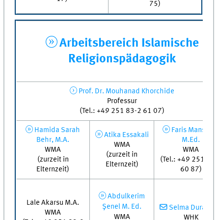
75)
Arbeitsbereich Islamische
Religionspädagogik
Prof. Dr. Mouhanad Khorchide
Professur
(Tel.: +49 251 83-2 61 07)
Hamida Sarah
Faris Mansouri,
Atika Essakali
Behr, M.A.
M.Ed.
WMA
WMA
WMA
(zurzeit in
(zurzeit in
(Tel.: +49 251 83-
Elternzeit)
Elternzeit)
60 87)
Abdulkerim
Lale Akarsu M.A.
Şenel M. Ed.
Selma Durakovi
WMA
WMA
WHK