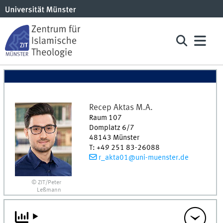
Recep
Aktas
M.A.
Raum 107
Domplatz 6/7
48143
Münster
T
:
+49 251 83-26088
r_akta01@uni-muenster.de
© ZIT/Peter
Leßmann