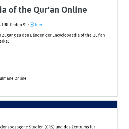
a of the Qur'ān Online
s-URL finden Sie
hier
.
ur Zugang zu den Bänden der Encyclopaedia of the Qur'ān
erke:
sulmane Online
igionsbezogene Studien (CRS) und des Zentrums für