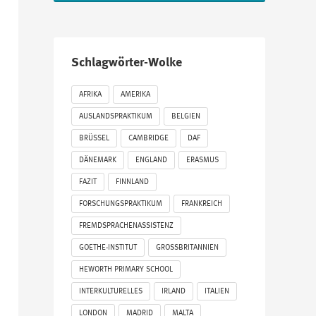
Schlagwörter-Wolke
AFRIKA
AMERIKA
AUSLANDSPRAKTIKUM
BELGIEN
BRÜSSEL
CAMBRIDGE
DAF
DÄNEMARK
ENGLAND
ERASMUS
FAZIT
FINNLAND
FORSCHUNGSPRAKTIKUM
FRANKREICH
FREMDSPRACHENASSISTENZ
GOETHE-INSTITUT
GROSSBRITANNIEN
HEWORTH PRIMARY SCHOOL
INTERKULTURELLES
IRLAND
ITALIEN
LONDON
MADRID
MALTA