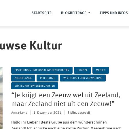
STARTSEITE
BLOGBEITRÄGE
TIPPS UND INFOS
euwse Kultur
ERZIEHUNGS- UND SOZIALWISSENSCHAFTEN
EUROPA
MEDIEN
NIEDERLANDE
PHILOLOGIE
WIRTSCHAFT UND VERWALTUNG
WIRTSCHAFTSWISSENSCHAFTEN
“Je krijgt een Zeeuw wel uit Zeeland,
maar Zeeland niet uit een Zeeuw!”
Anna-Lena
1. Dezember 2021
5 Min. Lesezeit
Hallo ihr Lieben! Beste Grüße aus dem wunderschönen
Zeeland! Ich schicke euch eine große Portion Meeresbrise nach