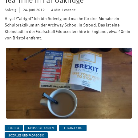
Tea Time in Far Oakridge
Solveig
24. Juni 2019
4 Min. Lesezeit
Hi ya! Y’alright? Ich bin Solveig und mache für drei Monate ein
Schulpraktikum an der Archway School in Stroud. Das ist eine
Kleinstadt in der Grafschaft Gloucestershire in England, etwa 40min
von Bristol entfernt.
EUROPA
GROSSBRITANNIEN
LEHRAMT / DAF
SOZIALES UND PÄDAGOGIK