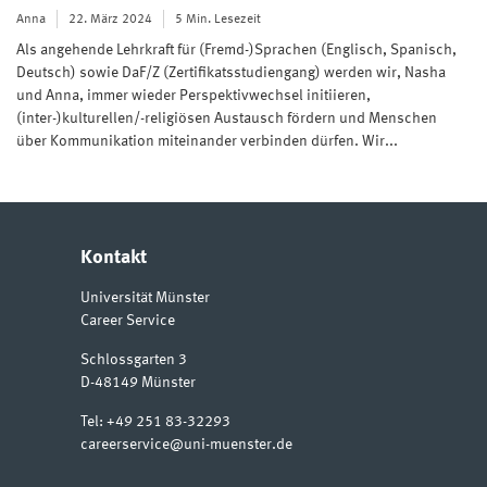
Anna
22. März 2024
5 Min. Lesezeit
Als angehende Lehrkraft für (Fremd-)Sprachen (Englisch, Spanisch,
Deutsch) sowie DaF/Z (Zertifikatsstudiengang) werden wir, Nasha
und Anna, immer wieder Perspektivwechsel initiieren,
(inter-)kulturellen/-religiösen Austausch fördern und Menschen
über Kommunikation miteinander verbinden dürfen. Wir...
Kontakt
Universität Münster
Career Service
Schlossgarten 3
D-48149
Münster
Tel:
+49 251 83-32293
careerservice@uni-muenster.de